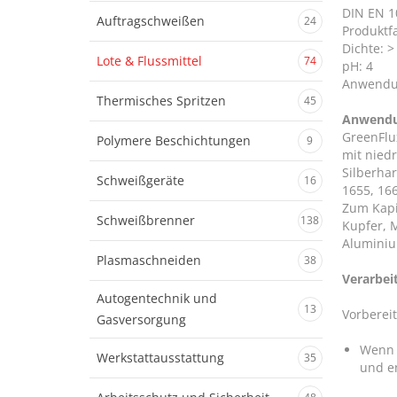
DIN EN 1
Auftragschweißen
24
Produktf
Dichte: >
Lote & Flussmittel
74
pH: 4
Anwendun
Thermisches Spritzen
45
Anwend
GreenFlu
Polymere Beschichtungen
9
mit nied
Silberhar
Schweißgeräte
16
1655, 166
Zum Kapi
Schweißbrenner
138
Kupfer, 
Alumini
Plasmaschneiden
38
Verarbei
Autogentechnik und
13
Vorberei
Gasversorgung
Wenn 
Werkstattausstattung
35
und e