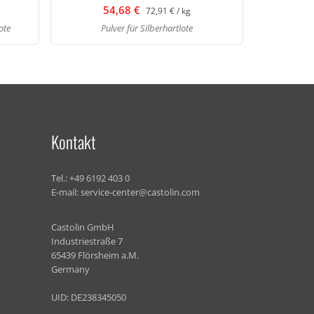
54,68 €
72,91 € / kg
ote
Pulver für Silberhartlote
Kontakt
Tel.:
+49 6192 403 0
E-mail:
service-center@castolin.com
Castolin GmbH
Industriestraße 7
65439 Flörsheim a.M.
Germany
UID: DE238345050