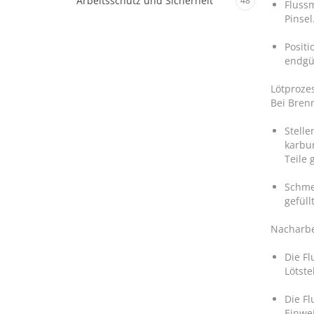
Arbeitsschutz und Sicherheit
48
Flussm
Pinsel
Positi
endgül
Lötproze
Bei Bren
Stelle
karbu
Teile 
Schmel
gefüllt
Nacharbe
Die Fl
Lötste
Die F
Einwe