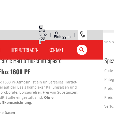
+49
6192
|
|
Einloggen
DE
403
0
Hauptseite
»
Produkte Deutschland
»
Lote & F
N
HERUNTERLADEN
KONTAKT
efreie Hartlotflussmittelpaste
Spez
Flux 1600 PF
Code
Kateg
 1600 PF Atmosin ist ein universelles Hartlöt-
tel auf der Basis komplexer Kaliumsalzen und
Preis
uoroborate. Börsäurefrei. Frei von Substanzen,
MR-Stoffe eingestuft sind.
Ohne
Preis
offkennzeichnung
.
Verfü
he Daten