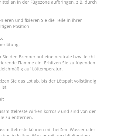
ittel an in der Fügezone aufbringen, z B. durch
.
onieren und fixieren Sie die Teile in ihrer
tigen Position
ss
nerlötung:
n Sie den Brenner auf eine neutrale bzw. leicht
rierende Flamme ein. Erhitzen Sie zu fügenden
gleichmäßig auf Löttemperatur.
zen Sie das Lot ab, bis der Lötspalt vollständig
 ist.
it
ussmittelreste wirken korrosiv und sind von der
lle zu entfernen.
lussmittelreste können mit heißem Wasser oder
ichen in kaltem Wasser mit anschließendem