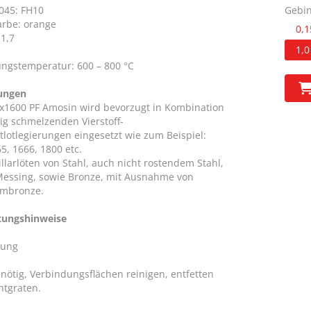
045: FH10
Gebin
arbe: orange
0,1
 1,7
1,0
gstemperatur: 600 – 800 °C
ungen
x1600 PF Amosin wird bevorzugt in Kombination
rig schmelzenden Vierstoff-
tlotlegierungen eingesetzt wie zum Beispiel:
5, 1666, 1800 etc.
llarlöten von Stahl, auch nicht rostendem Stahl,
Messing, sowie Bronze, mit Ausnahme von
umbronze.
tungshinweise
tung
nötig, Verbindungsflächen reinigen, entfetten
ntgraten.