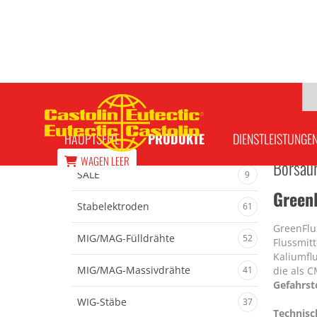
GreenFlux 1600 PF Flussmittel 1,0 kg
HAUPTSEITE
PRODUKTE
DIENSTLEISTUNGE
WAGEN
LEER
Borsäur
SALE
9
Green
Stabelektroden
61
GreenFlux
MIG/MAG-Fülldrähte
52
Flussmit
Kaliumfl
MIG/MAG-Massivdrähte
41
die als C
Gefahrst
WIG-Stäbe
37
Technisc