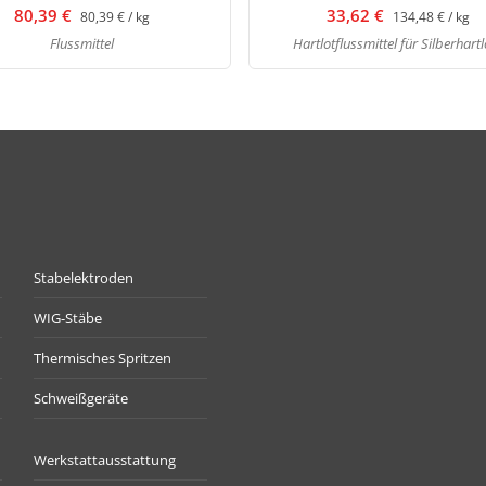
80,39 €
33,62 €
80,39 € / kg
134,48 € / kg
Flussmittel
Hartlotflussmittel für Silberhartl
Stabelektroden
WIG-Stäbe
Thermisches Spritzen
Schweißgeräte
Werkstattausstattung