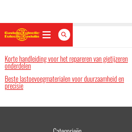
Artikelen
Korte handleiding voor het repareren van gietijzeren
onderdelen
Beste lastoevoegmaterialen voor duurzaamheid en
precisie
Categorieën