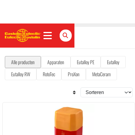
Thermisch spuiten
Alle producten
Apparaten
Eutalloy PE
Eutalloy
Eutalloy RW
RotoTec
ProXon
MetaCeram