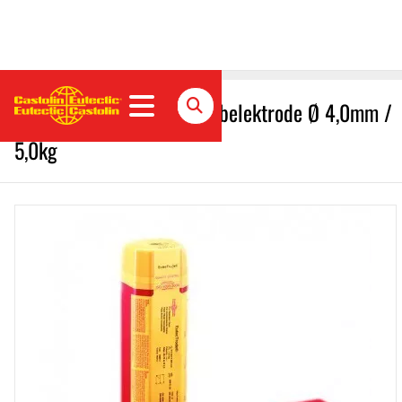
Xuper NucleoTec 2222 Stabelektrode Ø 4,0mm /
5,0kg