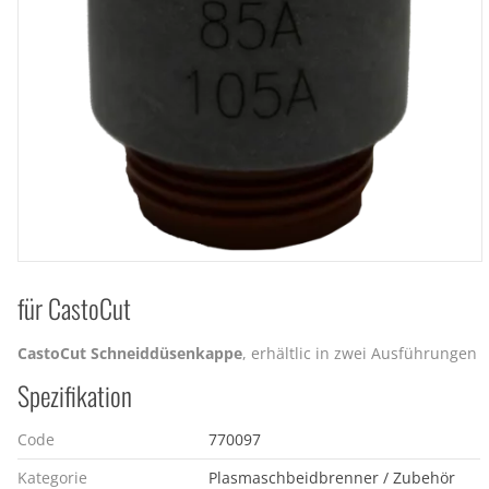
für CastoCut
CastoCut Schneiddüsenkappe
, erhältlic in zwei Ausführungen
Spezifikation
Code
770097
Kategorie
Plasmaschbeidbrenner / Zubehör