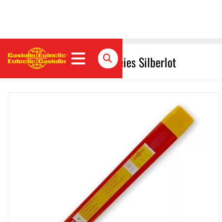
Castolin 1655 Cadmiumfreies Silberlot