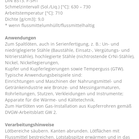
DIN 8513: F-SH1
Schmelzintervall (Sol./Liq.) [°C]: 630 – 730
Arbeitstemperatur [°C]: 710
Dichte [g/cm3]: 9,0
* wenn flussmittelumhüllt/flussmittelhaltig
Anwendungen
Zum Spaltlöten, auch in Serienfertigung, z. B.: Un- und
niedriglegierte Stähle (Baustähle, Einsatz‑, Vergütungs- und
Nitrierstähle), hochlegierte Stähle (nichtrostende CrNi-Stähle),
Nickel, Nickellegierungen,
Kupfer und Kupferlegierungen sowie Temperguss (GTW).
Typische Anwendungsbeispiele sind:
Einrichtungen und Maschinen der Nahrungsmittel- und
Getränkeindustrie wie Bronze- und Messingarmaturen,
Rohrleitungen, Stutzen, Verkleidungen und Instrumente;
Apparate für die Wärme- und Kältetechnik.
Zum Hartlöten von Gas-Installation aus Kupferrohren gemäß
DVGW-Arbeitsblatt GW 2.
Verarbeitungshinweise
Lötbereiche säubern. Kanten abrunden. Lötflächen mit
Flussmittel bestreichen. Lotstabspitze erwärmen und in das