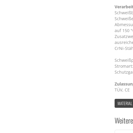
Verarbei
Schweiß
Schweiße
Abmessu
auf 150 
Zusatzwe
ausreich
CrNi-Stä
Schweißpo
Stromart:
Schutzgas
Zulassu
TÜV, CE
MATERIAL
Weitere