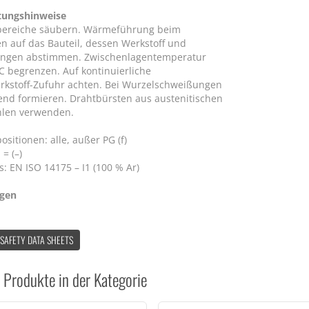
tungshinweise
bereiche säubern. Wärmeführung beim
n auf das Bauteil, dessen Werkstoff und
ngen abstimmen. Zwischenlagentemperatur
°C begrenzen. Auf kontinuierliche
rkstoff-Zufuhr achten. Bei Wurzelschweißungen
end formieren. Drahtbürsten aus austenitischen
hlen verwenden.
sitionen: alle, außer PG (f)
 = (–)
: EN ISO 14175 – I1 (100 % Ar)
ngen
 SAFETY DATA SHEETS
 Produkte in der Kategorie