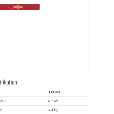
ifikation
330504
orie
Nickel
e
5.0 kg