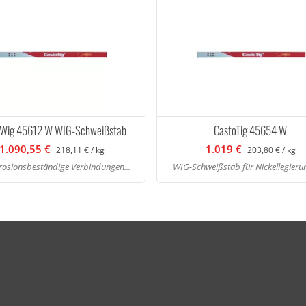
oWig 45612 W WIG-Schweißstab
CastoTig 45654 W
1.090,55 €
1.019 €
218,11 € / kg
203,80 € / kg
rrosionsbeständige Verbindungen...
WIG-Schweißstab für Nickellegierun