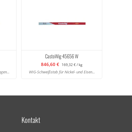
CastoWig 45656 W
846,60 €
169,32 € / kg
gen...
WIG-Schweißstab für Nickel- und Eisen...
Kontakt