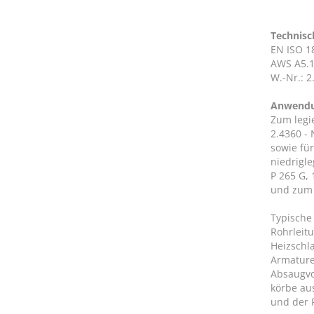
Technisc
EN ISO 18
AWS A5.1
W.-Nr.: 2
Anwend
Zum legi
2.4360 - 
sowie fü
niedrigle
P 265 G, 
und zum 
Typische
Rohrleitu
Heizschl
Armature
Absaugvo
körbe aus
und der 