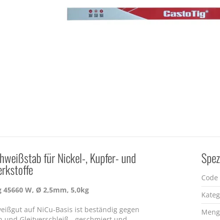
weißstab für Nickel-, Kupfer- und
Spez
rkstoffe
Code
 45660 W, Ø 2,5mm, 5,0kg
Kateg
eißgut auf NiCu-Basis ist beständig gegen
Meng
n und Gleitverschleiß - geschmiert und