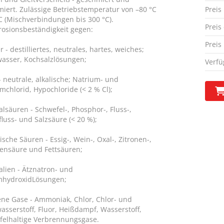
iert. Zulässige Betriebstemperatur von –80 °C
Preis
°C (Mischverbindungen bis 300 °C).
Preis
rosionsbeständigkeit gegen:
Preis
 - destilliertes, neutrales, hartes, weiches;
asser, Kochsalzlösungen;
Verfü
- neutrale, alkalische; Natrium- und
mchlorid, Hypochloride (< 2 % Cl);
lsäuren - Schwefel-, Phosphor-, Fluss-,
fluss- und Salzsäure (< 20 %);
sche Säuren - Essig-, Wein-, Oxal-, Zitronen-,
ensäure und Fettsäuren;
alien - Ätznatron- und
mhydroxidLösungen;
ene Gase - Ammoniak, Chlor, Chlor- und
asserstoff, Fluor, Heißdampf, Wasserstoff,
felhaltige Verbrennungsgase.