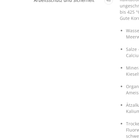
Arbeitsschutz und Sicherheit
48
ungeschm
bis 425 
Gute Kor
Wasser
Meerw
Salze 
Calciu
Minera
Kiesel
Organi
Ameis
Ätzalk
Kaliu
Trock
Fluorw
schwe