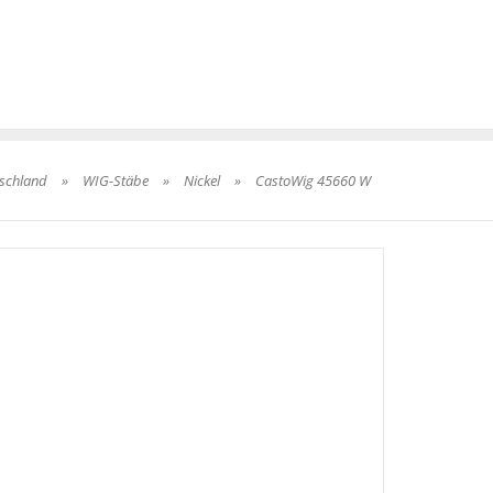
tschland
»
WIG-Stäbe
»
Nickel
»
CastoWig 45660 W