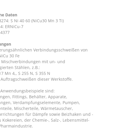
he Daten
274: S Ni 40 60 (NiCu30 Mn 3 Ti)
4: ERNiCu-7
.4377
ungen
erungsähnlichen Verbindungsschweißen von
NiCu 30 Fe
r Mischverbindungen mit un- und
gierten Stählen, z.B.:
17 Mn 4,, S 255 N, S 355 N
Auftragschweißen dieser Werkstoffe.
 Anwendungsbeispiele sind:
ngen, Fittings, Behälter, Apparate,
angen, Verdampfungselemente, Pumpen,
nteile, Mischerteile, Wärmetauscher,
rrichtungen für Dämpfe sowie Beizhaken und -
 Kokereien, der Chemie-, Salz-, Lebensmittel-
Pharmaindustrie.