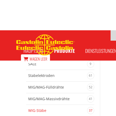
CastoWig 45660 W
HAUPTSEITE
PRODUKTE
DIENSTLEISTUNGE
WAGEN
LEER
SALE
9
Stabelektroden
61
MIG/MAG-Fülldrähte
52
MIG/MAG-Massivdrähte
41
WIG-Stäbe
37