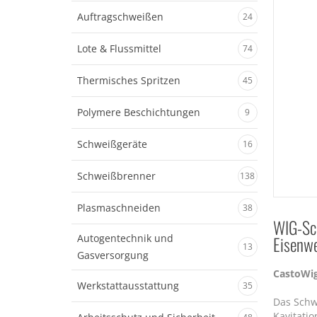
Auftragschweißen
24
Lote & Flussmittel
74
Thermisches Spritzen
45
Polymere Beschichtungen
9
Schweißgeräte
16
Schweißbrenner
138
Plasmaschneiden
38
WIG-Sch
Autogentechnik und
Eisenwe
13
Gasversorgung
CastoWig
Werkstattausstattung
35
Das Schw
Kavitatio