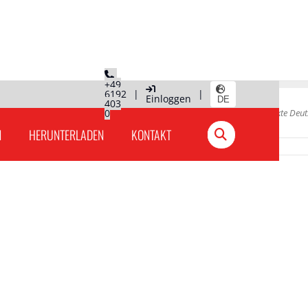
+49
6192
|
|
Einloggen
DE
403
0
Hauptseite
»
Produkte Deu
N
HERUNTERLADEN
KONTAKT