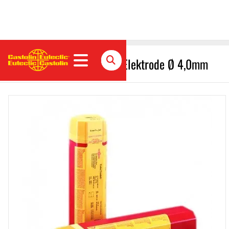
Chamfertrode 04 Ausnut-Elektrode Ø 4,0mm