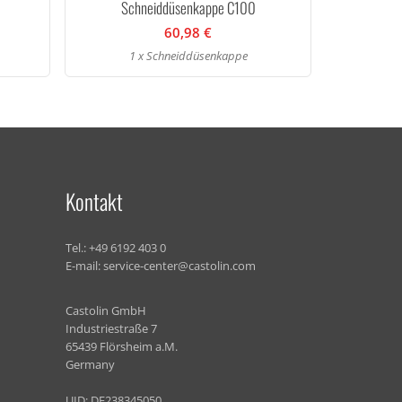
Schneiddüsenkappe C100
60,98 €
1 x Schneiddüsenkappe
Kontakt
Tel.:
+49 6192 403 0
E-mail:
service-center@castolin.com
Castolin GmbH
Industriestraße 7
65439 Flörsheim a.M.
Germany
UID: DE238345050