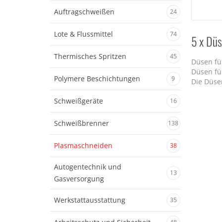
Auftragschweißen
24
Lote & Flussmittel
74
5 x Dü
Thermisches Spritzen
45
Düsen fü
Düsen fü
Polymere Beschichtungen
9
Die Düse
Schweißgeräte
16
Schweißbrenner
138
Plasmaschneiden
38
Autogentechnik und
13
Gasversorgung
Werkstattausstattung
35