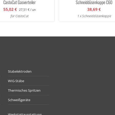
CastoCut Gasverteiler
Schneiddüsenkappe C60
55,02 €
38,69 €
27,51 € / un
für CastoCut
1 x Schneiddüsenkappe
Stabelektroden
WIG-Stäbe
Thermisches Spritzen
Schweißgeräte
Werkstattausstattung