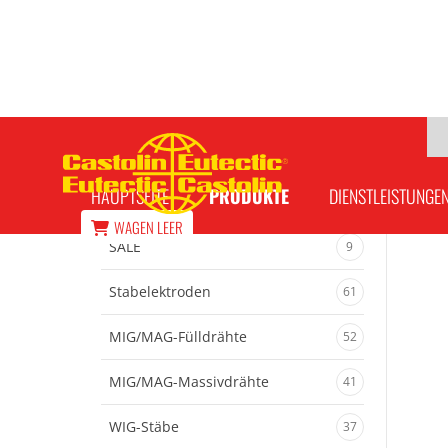
Düse C60 1.1 - 50/60 A
HAUPTSEITE
PRODUKTE
DIENSTLEISTUNGE
WAGEN
LEER
SALE
9
Stabelektroden
61
MIG/MAG-Fülldrähte
52
MIG/MAG-Massivdrähte
41
WIG-Stäbe
37