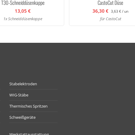
T30-Schneiddüsenkappe
CastoCut Düse
13,05 €
36,30 €
3,63 € / un
1x Schneiddüsenkappe
für CastoCut
Stabelektroden
WIG-Stäbe
Thermisches Spritzen
Schweißgeräte
Werkstattausstattung