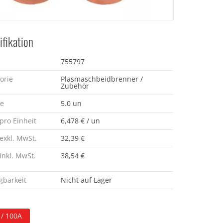
ifikation
755797
orie
Plasmaschbeidbrenner /
Zubehör
e
5.0 un
 pro Einheit
6,478 € / un
 exkl. MwSt.
32,39 €
 inkl. MwSt.
38,54 €
gbarkeit
Nicht auf Lager
 / 100A