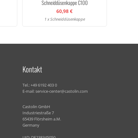
Schneiddüsenkappe C100
60,98 €
1 x Schneiddüsenkappe
Kontakt
Tel.:
+49 6192 403 0
E-mail:
service-center@castolin.com
Castolin GmbH
Industriestraße 7
65439 Flörsheim a.M.
Germany
UID: DE238345050