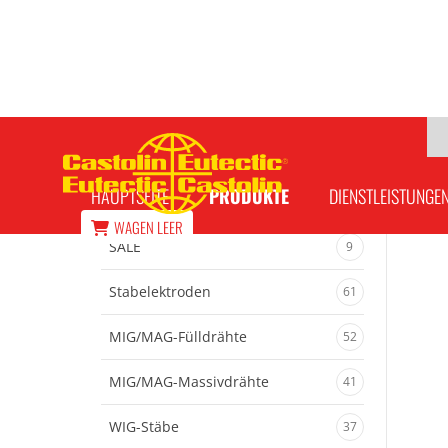
Düsen C100
Hauptseit
HAUPTSEITE
PRODUKTE
DIENSTLEISTUNGE
WAGEN
LEER
SALE
9
Stabelektroden
61
MIG/MAG-Fülldrähte
52
MIG/MAG-Massivdrähte
41
WIG-Stäbe
37