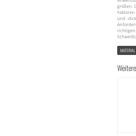
Anwendun
größen. 
Faktoren
und -dic
Anforder
richtigen
Schweißq
MATERIAL
Weitere