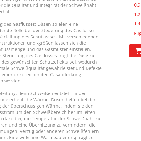
0.9
er die Qualität und Integrität der Schweißnaht
rhält.
1.2
1.4
g des Gasflusses: Düsen spielen eine
dende Rolle bei der Steuerung des Gasflusses
Fu
Verteilung des Schutzgases. Mit verschiedenen
struktionen und -größen lassen sich die
flussmenge und das Gasmuster einstellen.
e Steuerung des Gasflusses trägt die Düse zur
g des gewünschten Schutzeffekts bei, wodurch
imale Schweißqualität gewährleistet und Defekte
 einer unzureichenden Gasabdeckung
en werden.
eitung: Beim Schweißen entsteht in der
one erhebliche Wärme. Düsen helfen bei der
g der überschüssigen Wärme, indem sie den
sstrom um den Schweißbereich herum leiten.
en dazu bei, die Temperatur der Schweißnaht zu
ieren und eine Überhitzung zu verhindern, die
rmungen, Verzug oder anderen Schweißfehlern
ann. Eine wirksame Wärmeableitung trägt zu