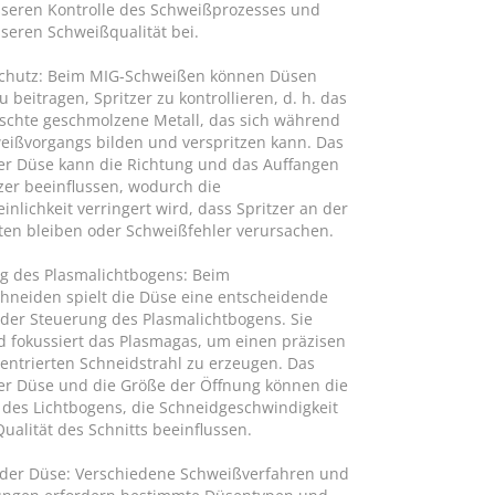
sseren Kontrolle des Schweißprozesses und
sseren Schweißqualität bei.
schutz: Beim MIG-Schweißen können Düsen
 beitragen, Spritzer zu kontrollieren, d. h. das
chte geschmolzene Metall, das sich während
eißvorgangs bilden und verspritzen kann. Das
er Düse kann die Richtung und das Auffangen
tzer beeinflussen, wodurch die
nlichkeit verringert wird, dass Spritzer an der
ten bleiben oder Schweißfehler verursachen.
g des Plasmalichtbogens: Beim
hneiden spielt die Düse eine entscheidende
i der Steuerung des Plasmalichtbogens. Sie
d fokussiert das Plasmagas, um einen präzisen
entrierten Schneidstrahl zu erzeugen. Das
er Düse und die Größe der Öffnung können die
t des Lichtbogens, die Schneidgeschwindigkeit
ualität des Schnitts beeinflussen.
der Düse: Verschiedene Schweißverfahren und