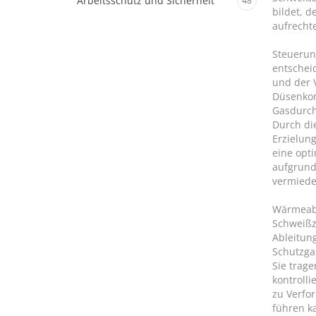
Arbeitsschutz und Sicherheit
48
bildet, d
aufrechte
Steuerun
entschei
und der 
Düsenkon
Gasdurch
Durch di
Erzielun
eine opt
aufgrund
vermied
Wärmeabl
Schweißz
Ableitun
Schutzga
Sie trag
kontroll
zu Verfo
führen k