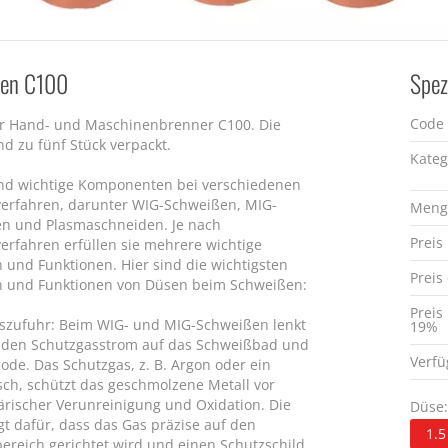
sen C100
Spez
Code
r Hand- und Maschinenbrenner C100. Die
nd zu fünf Stück verpackt.
Kateg
nd wichtige Komponenten bei verschiedenen
erfahren, darunter WIG-Schweißen, MIG-
Meng
n und Plasmaschneiden. Je nach
Preis
erfahren erfüllen sie mehrere wichtige
 und Funktionen. Hier sind die wichtigsten
Preis
 und Funktionen von Düsen beim Schweißen:
Preis
szufuhr: Beim WIG- und MIG-Schweißen lenkt
19%
 den Schutzgasstrom auf das Schweißbad und
Verfü
rode. Das Schutzgas, z. B. Argon oder ein
ch, schützt das geschmolzene Metall vor
rischer Verunreinigung und Oxidation. Die
Düse:
gt dafür, dass das Gas präzise auf den
1.5
ereich gerichtet wird und einen Schutzschild