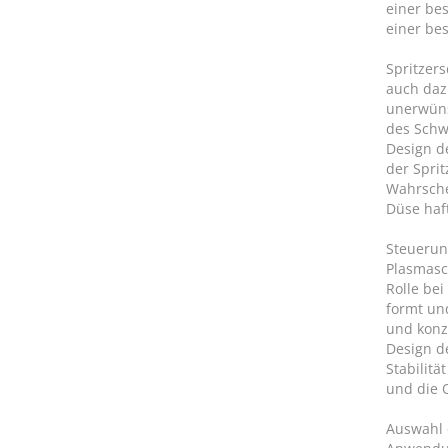
einer be
einer be
Spritzer
auch dazu
unerwüns
des Schw
Design d
der Spri
Wahrschei
Düse haf
Steuerun
Plasmasc
Rolle be
formt un
und konz
Design d
Stabilitä
und die Q
Auswahl 