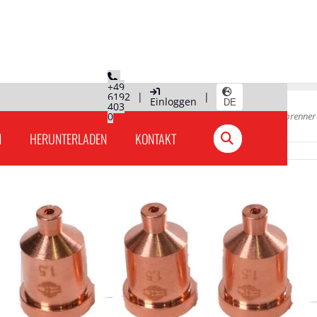
+49
6192
|
|
Einloggen
DE
403
e
»
Produkte Deutschland
0
»
Plasmaschneiden
»
Plasmaschbeidbrenner
N
HERUNTERLADEN
KONTAKT