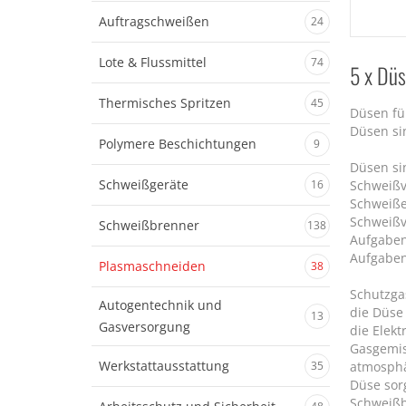
Auftragschweißen
24
Lote & Flussmittel
74
5 x Dü
Thermisches Spritzen
45
Düsen fü
Düsen si
Polymere Beschichtungen
9
Düsen si
Schweißgeräte
16
Schweißv
Schweiße
Schweißv
Schweißbrenner
138
Aufgaben
Aufgaben
Plasmaschneiden
38
Schutzga
Autogentechnik und
die Düse
13
Gasversorgung
die Elekt
Gasgemis
Werkstattausstattung
35
atmosphä
Düse sor
Schweißb