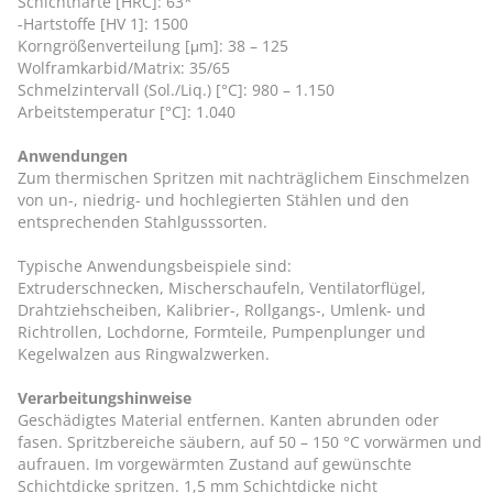
Schichthärte [HRC]: 63*
-Hartstoffe [HV 1]: 1500
Korngrößenverteilung [μm]: 38 – 125
Wolframkarbid/Matrix: 35/65
Schmelzintervall (Sol./Liq.) [°C]: 980 – 1.150
Arbeitstemperatur [°C]: 1.040
Anwendungen
Zum thermischen Spritzen mit nachträglichem Einschmelzen
von un-, niedrig- und hochlegierten Stählen und den
entsprechenden Stahlgusssorten.
Typische Anwendungsbeispiele sind:
Extruderschnecken, Mischerschaufeln, Ventilatorflügel,
Drahtziehscheiben, Kalibrier-, Rollgangs-, Umlenk- und
Richtrollen, Lochdorne, Formteile, Pumpenplunger und
Kegelwalzen aus Ringwalzwerken.
Verarbeitungshinweise
Geschädigtes Material entfernen. Kanten abrunden oder
fasen. Spritzbereiche säubern, auf 50 – 150 °C vorwärmen und
aufrauen. Im vorgewärmten Zustand auf gewünschte
Schichtdicke spritzen. 1,5 mm Schichtdicke nicht