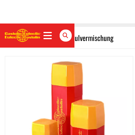
Eutalloy RW 12112 Metallpulvermischung