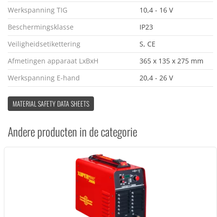
Werkspanning TIG
10,4 - 16 V
Beschermingsklasse
IP23
Veiligheidsetikettering
S, CE
Afmetingen apparaat LxBxH
365 x 135 x 275 mm
Werkspanning E-hand
20,4 - 26 V
MATERIAL SAFETY DATA SHEETS
Andere producten in de categorie