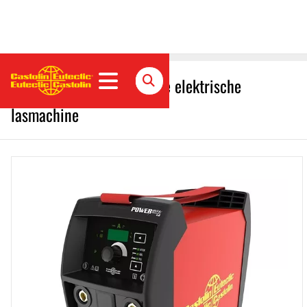
PowerMax 4.0 handmatige elektrische
lasmachine