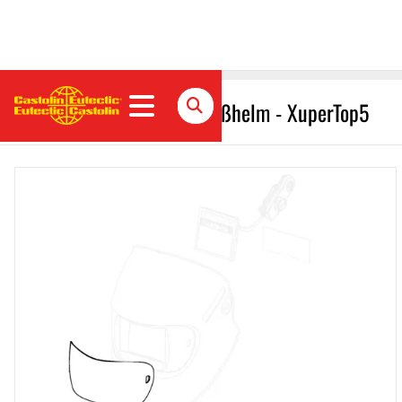
Vorsatzscheibe für Schweißhelm - XuperTop5