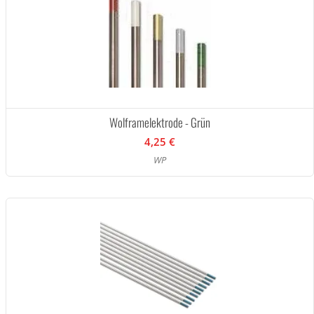
Wolframelektrode - Grün
4,25 €
WP