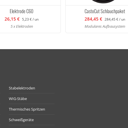
Elektrode C60
CastoCut Schlauchpaket
26,15 €
284,45 €
5,23 € / un
284,45 € / un
5 x Elektroden
Modulares Aufbausystem
Stabelektroden
WIG-Stäbe
Thermisches Spritzen
Schweißgeräte