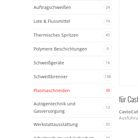
Auftragschweißen
24
Lote & Flussmittel
74
Thermisches Spritzen
45
Polymere Beschichtungen
9
Schweißgeräte
16
Schweißbrenner
138
Plasmaschneiden
38
für Cas
Autogentechnik und
13
Gasversorgung
CastoCu
Ausführ
Werkstattausstattung
35