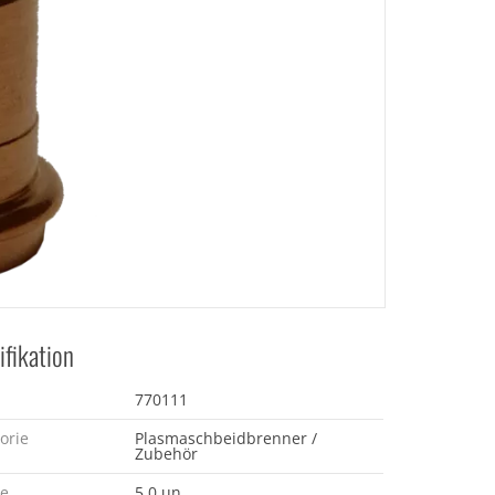
ifikation
770111
orie
Plasmaschbeidbrenner /
Zubehör
e
5.0 un