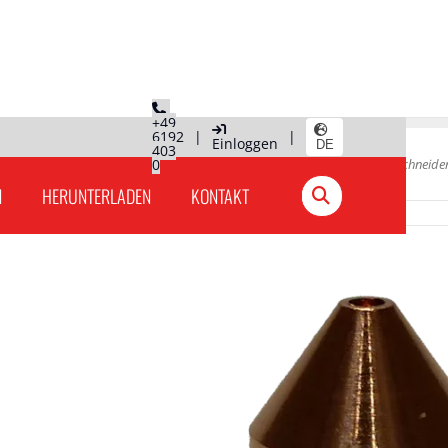
+49
6192
|
|
Einloggen
DE
403
Hauptseite
0
»
Produkte Deutschland
»
Plasmaschneide
N
HERUNTERLADEN
KONTAKT