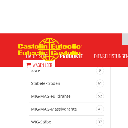
CastoCut Düse 70 A, verlängert
HAUPTSEITE
PRODUKTE
DIENSTLEISTUNGE
WAGEN
LEER
SALE
9
Stabelektroden
61
MIG/MAG-Fülldrähte
52
MIG/MAG-Massivdrähte
41
WIG-Stäbe
37