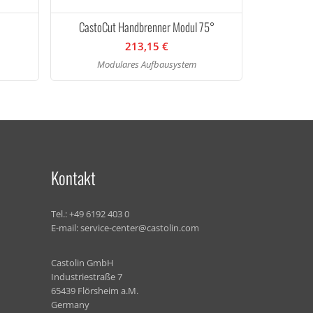
CastoCut Handbrenner Modul 75°
213,15 €
Modulares Aufbausystem
Kontakt
Tel.:
+49 6192 403 0
E-mail:
service-center@castolin.com
Castolin GmbH
Industriestraße 7
65439 Flörsheim a.M.
Germany