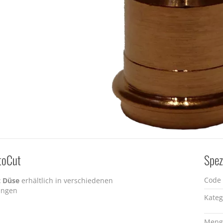
toCut
Spez
Code
t Düse
erhältlich in verschiedenen
ungen
Kateg
Meng