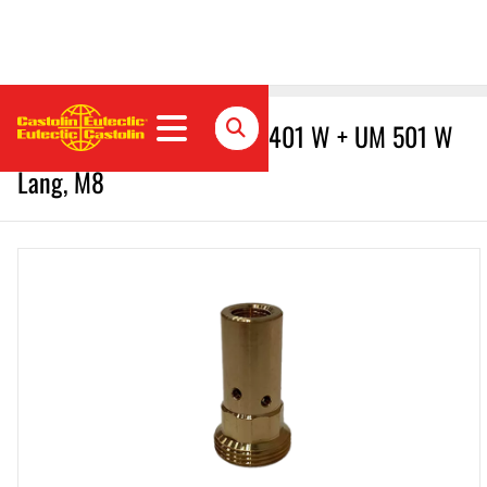
Düsenstock / 506W + UM 401 W + UM 501 W
Lang, M8