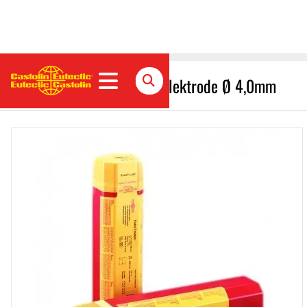
EutecTrode EC 4022 Stabelektrode Ø 4,0mm