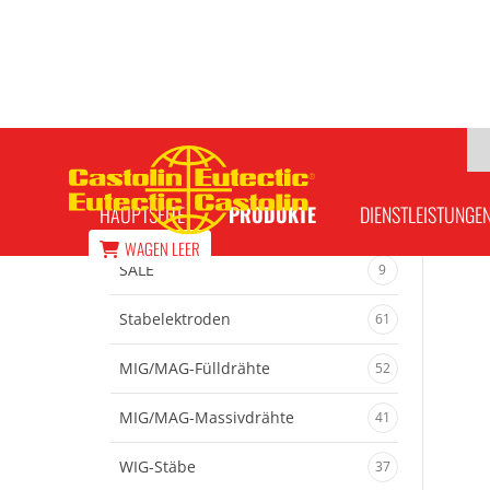
Kontaktdüse / M8 x 1,5 Ø 2,0mm
HAUPTSEITE
PRODUKTE
DIENSTLEISTUNGE
WAGEN
LEER
SALE
9
Stabelektroden
61
MIG/MAG-Fülldrähte
52
MIG/MAG-Massivdrähte
41
WIG-Stäbe
37