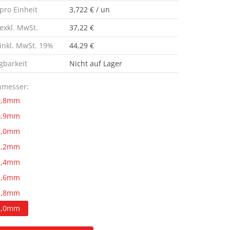
 pro Einheit
3,722 € / un
 exkl. MwSt.
37,22 €
 inkl. MwSt. 19%
44,29 €
gbarkeit
Nicht auf Lager
hmesser:
0,8mm
0,9mm
1,0mm
1,2mm
1,4mm
1,6mm
1,8mm
2,0mm