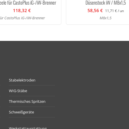
ele für CastoPlus iG-/iW-Brenner
Düsenstock iW / M8x1,5
118,32 €
58,56 €
11,71 € / un
für CastoPlus iG-/iW-Brenner
M8x1,5
Stabelektroden
WIG-Stäbe
Thermisches Spritzen
Schweißgeräte
Werkstattausstattung