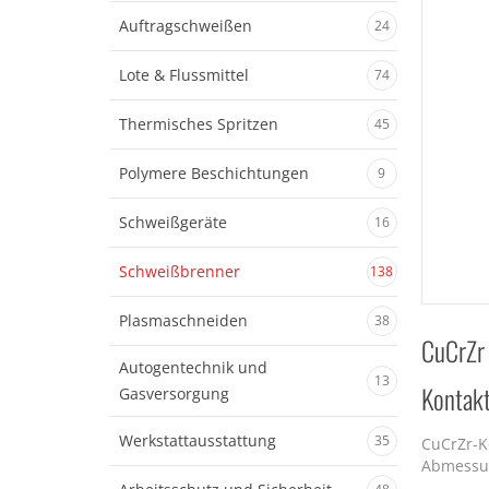
Auftragschweißen
24
Lote & Flussmittel
74
Thermisches Spritzen
45
Polymere Beschichtungen
9
Schweißgeräte
16
Schweißbrenner
138
Plasmaschneiden
38
CuCrZr
Autogentechnik und
13
Kontakt
Gasversorgung
Werkstattausstattung
35
CuCrZr-K
Abmessun