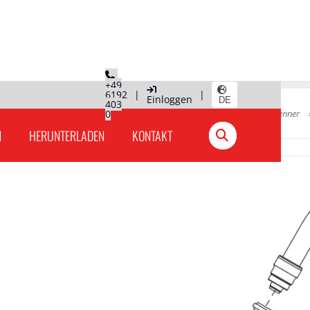
+49
6192
|
|
Einloggen
DE
403
Hauptseite
0
»
Produkte Deutschland
»
Schweißbrenner
N
HERUNTERLADEN
KONTAKT