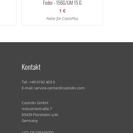
Feder - 156G/UM 15 G
1 €
Feder für CastoPlus
Kontakt
Tel.:
+49 6192 403 0
E-mail:
service-center@castolin.com
Castolin GmbH
Industriestraße 7
65439 Flörsheim a.M.
Germany
UID: DE238345050