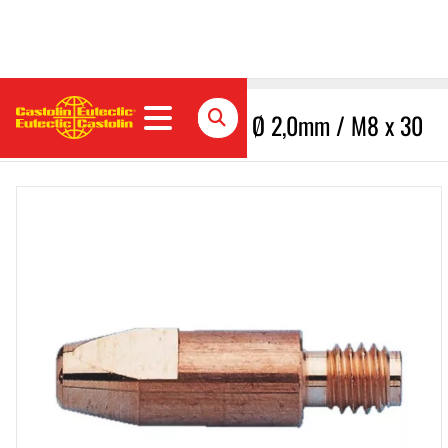
Kontaktdüse / M8 x 30 Cu Ø 2,0mm / M8 x 30