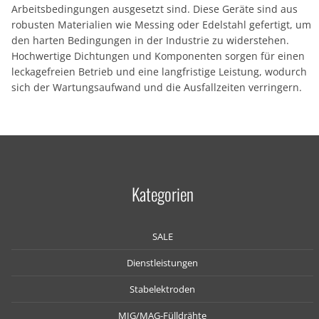
Arbeitsbedingungen ausgesetzt sind. Diese Geräte sind aus
robusten Materialien wie Messing oder Edelstahl gefertigt, um
den harten Bedingungen in der Industrie zu widerstehen.
Hochwertige Dichtungen und Komponenten sorgen für einen
leckagefreien Betrieb und eine langfristige Leistung, wodurch
sich der Wartungsaufwand und die Ausfallzeiten verringern.
Kategorien
SALE
Dienstleistungen
Stabelektroden
MIG/MAG-Fülldrähte