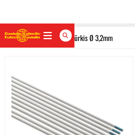
Wolframelektrode WS20, türkis Ø 3,2mm