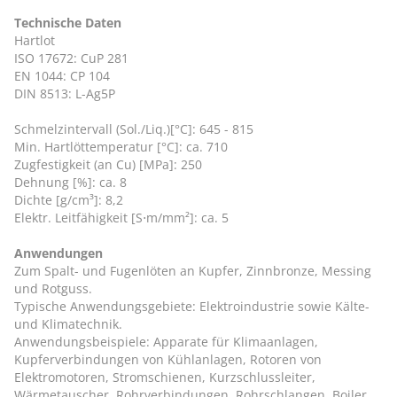
Technische Daten
Hartlot
ISO 17672: CuP 281
EN 1044: CP 104
DIN 8513: L-Ag5P
Schmelzintervall (Sol./Liq.)[°C]: 645 - 815
Min. Hartlöttemperatur [°C]: ca. 710
Zugfestigkeit (an Cu) [MPa]: 250
Dehnung [%]: ca. 8
Dichte [g/cm³]: 8,2
Elektr. Leitfähigkeit [S⋅m/mm²]: ca. 5
Anwendungen
Zum Spalt- und Fugenlöten an Kupfer, Zinnbronze, Messing
und Rotguss.
Typische Anwendungsgebiete: Elektroindustrie sowie Kälte-
und Klimatechnik.
Anwendungsbeispiele: Apparate für Klimaanlagen,
Kupferverbindungen von Kühlanlagen, Rotoren von
Elektromotoren, Stromschienen, Kurzschlussleiter,
Wärmetauscher, Rohrverbindungen, Rohrschlangen, Boiler,