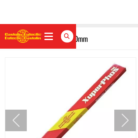
XuperPhos 38105 BV Ø 3,0mm